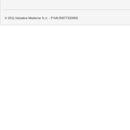
© 2011 Iniziative Moderne S.r.l. - P.IVA 05877320969