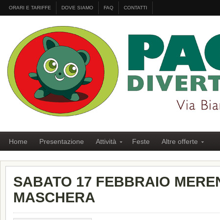
ORARI E TARIFFE
DOVE SIAMO
FAQ
CONTATTI
Home
Presentazione
Attività
Feste
Altre offerte
SABATO 17 FEBBRAIO MERE
MASCHERA