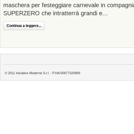
maschera per festeggiare carnevale in compagnia
SUPERZERO che intratterrà grandi e...
Continua a leggere...
© 2011 Iniziative Moderne S.r.l. - P.IVA 05877320969