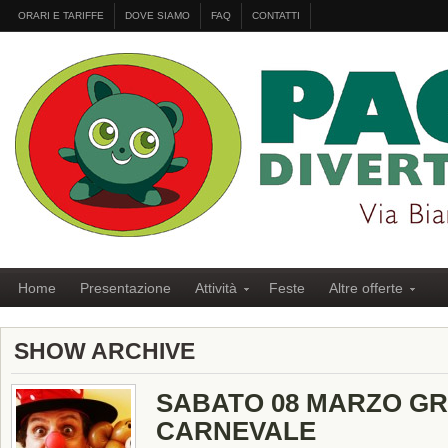
ORARI E TARIFFE
DOVE SIAMO
FAQ
CONTATTI
Home
Presentazione
Attività
Feste
Altre offerte
SHOW ARCHIVE
SABATO 08 MARZO GR
CARNEVALE