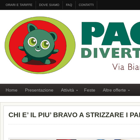
ORARI E TARIFFE
DOVE SIAMO
FAQ
CONTATTI
Home
Presentazione
Attività
Feste
Altre offerte
CHI E’ IL PIU’ BRAVO A STRIZZARE I P