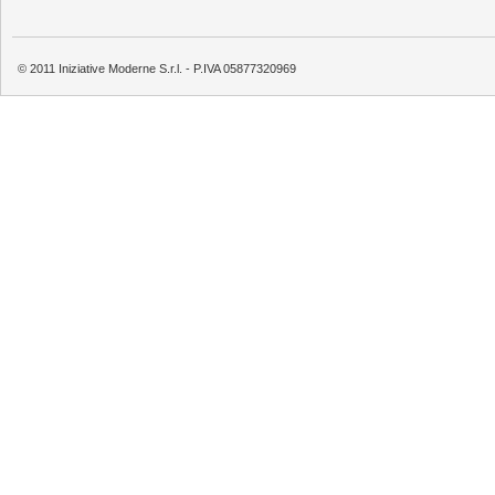
© 2011 Iniziative Moderne S.r.l. - P.IVA 05877320969