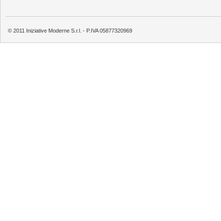
© 2011 Iniziative Moderne S.r.l. - P.IVA 05877320969