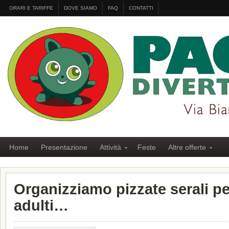
ORARI E TARIFFE
DOVE SIAMO
FAQ
CONTATTI
Home
Presentazione
Attività
Feste
Altre offerte
Organizziamo pizzate serali p
adulti…