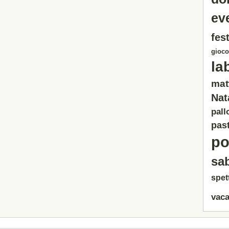
ev
fest
gioco
la
mat
Nat
pall
past
po
sa
spet
vaca