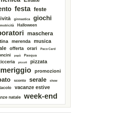
festa
ento
feste
giochi
ività
ginnastica
Halloween
motricità
boratori
maschera
tina
musica
merenda
ale
offerta
orari
Paco Card
oncini
Pasqua
papà
pizzata
icceria
piccoli
meriggio
promozioni
serale
bato
sconto
show
vacanze estive
tacolo
week-end
nze natale