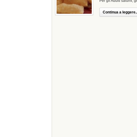
Per gli Adulti salumi, g
Continua a leggere..