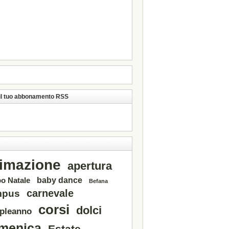
 il tuo abbonamento RSS
imazione
apertura
o Natale
baby dance
Befana
carnevale
mpus
corsi
dolci
pleanno
menica
Estate