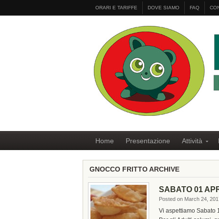
ORARI E TARIFFE
DOVE SIAMO
FAQ
CON
Home
Presentazione
Attività
GNOCCO FRITTO ARCHIVE
SABATO 01 AP
Posted on March 24, 201
Vi aspettiamo Sabato 1 