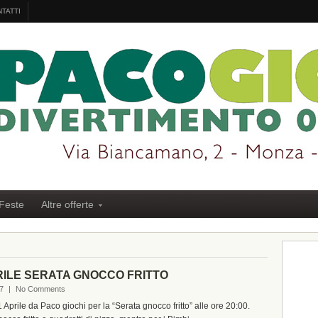
TATTI
Feste
Altre offerte
RILE SERATA GNOCCO FRITTO
7
|
No Comments
Aprile da Paco giochi per la “Serata gnocco fritto” alle ore 20:00.