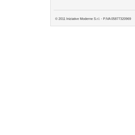
© 2011 Iniziative Moderne S.r.l. - P.IVA 05877320969