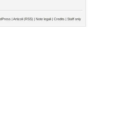
rdPress
|
Articoli (RSS)
|
Note legali |
Credits |
Staff only