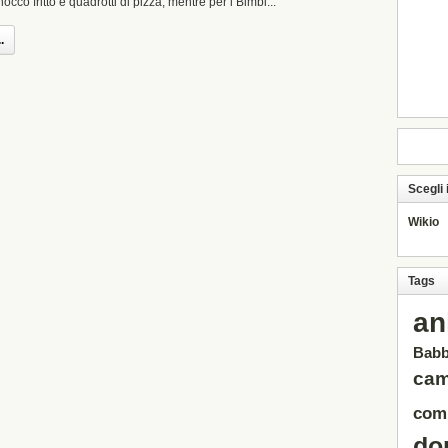
nocco fritto e quadrotti di pizza, mentre per i Bimbi...
.
Scegli
Wikio
Tags
an
Babb
ca
com
do