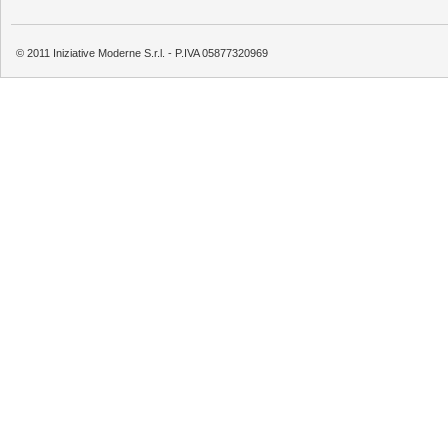
© 2011 Iniziative Moderne S.r.l. - P.IVA 05877320969