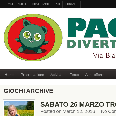
ORARI E TARIFFE
DOVE SIAMO
FAQ
CONTATTI
Home
Presentazione
Attività
Feste
Altre offerte
GIOCHI ARCHIVE
SABATO 26 MARZO TR
Posted on March 12, 2016
|
No Co